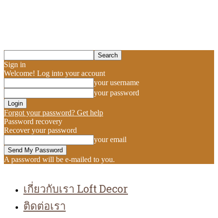
Sign in
Welcome! Log into your account
your username
your password
Forgot your password? Get help
Password recovery
Recover your password
your email
A password will be e-mailed to you.
เกี่ยวกับเรา Loft Decor
ติดต่อเรา