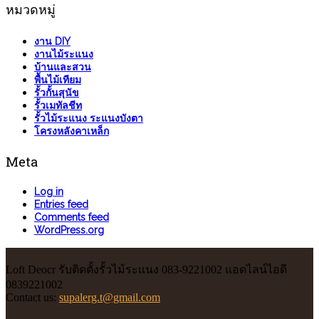
หมวดหมู่
งาน DIY
งานไม้ระแนง
บ้านและสวน
พื้นไม้เทียม
รั้วกั้นสุนัข
รั้วเมทัลชีท
รั้วไม้ระแนง ระแนงบังตา
โครงหลังคาเหล็ก
Meta
Log in
Entries feed
Comments feed
WordPress.org
Loft Deocr รับติดตั้งรั้วไม้ระแนง 083-9221002 แอดไลน์ไอดี
0839221002
Contact us:
supalerg.t@gmail.com