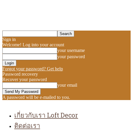
Sign in
Welcome! Log into your account
your username
your password
Forgot your password? Get help
Password recovery
Recover your password
your email
A password will be e-mailed to you.
เกี่ยวกับเรา Loft Decor
ติดต่อเรา