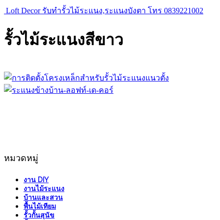
Loft Decor รับทำรั้วไม้ระแนง,ระแนงบังตา โทร 0839221002
รั้วไม้ระแนงสีขาว
หมวดหมู่
งาน DIY
งานไม้ระแนง
บ้านและสวน
พื้นไม้เทียม
รั้วกั้นสุนัข