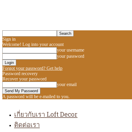
Sign in
Welcome! Log into your account
your username
your password
Forgot your password? Get help
Password recovery
Recover your password
your email
A password will be e-mailed to you.
เกี่ยวกับเรา Loft Decor
ติดต่อเรา