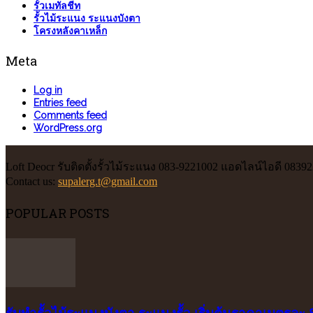
รั้วเมทัลชีท
รั้วไม้ระแนง ระแนงบังตา
โครงหลังคาเหล็ก
Meta
Log in
Entries feed
Comments feed
WordPress.org
Loft Deocr รับติดตั้งรั้วไม้ระแนง 083-9221002 แอดไลน์ไอดี 0839
Contact us:
supalerg.t@gmail.com
POPULAR POSTS
รับทำรั้วไม้ระแนงบังตา ระแนงรั้ว เริ่มต้นราคาเมตรละ