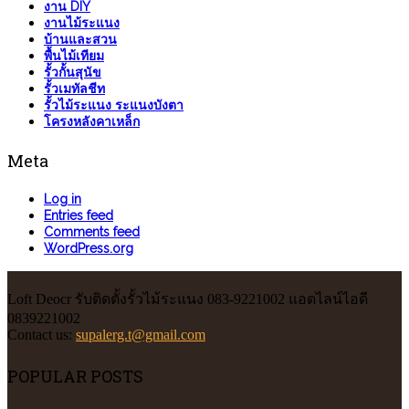
งาน DIY
งานไม้ระแนง
บ้านและสวน
พื้นไม้เทียม
รั้วกั้นสุนัข
รั้วเมทัลชีท
รั้วไม้ระแนง ระแนงบังตา
โครงหลังคาเหล็ก
Meta
Log in
Entries feed
Comments feed
WordPress.org
Loft Deocr รับติดตั้งรั้วไม้ระแนง 083-9221002 แอดไลน์ไอดี
0839221002
Contact us:
supalerg.t@gmail.com
POPULAR POSTS