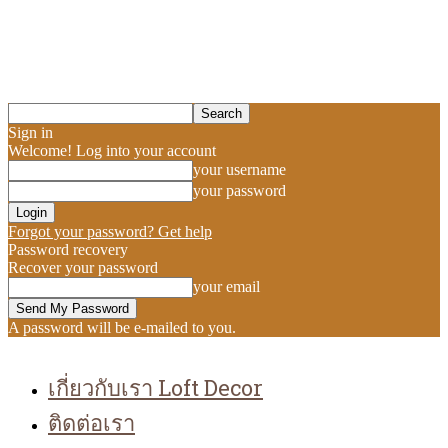
Sign in
Welcome! Log into your account
your username
your password
Forgot your password? Get help
Password recovery
Recover your password
your email
A password will be e-mailed to you.
เกี่ยวกับเรา Loft Decor
ติดต่อเรา