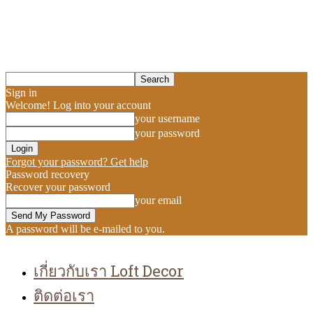
Sign in
Welcome! Log into your account
your username
your password
Forgot your password? Get help
Password recovery
Recover your password
your email
A password will be e-mailed to you.
เกี่ยวกับเรา Loft Decor
ติดต่อเรา