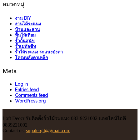
หมวดหมู่
งาน DIY
งานไม้ระแนง
บ้านและสวน
พื้นไม้เทียม
รั้วกั้นสุนัข
รั้วเมทัลชีท
รั้วไม้ระแนง ระแนงบังตา
โครงหลังคาเหล็ก
Meta
Log in
Entries feed
Comments feed
WordPress.org
Loft Deocr รับติดตั้งรั้วไม้ระแนง 083-9221002 แอดไลน์ไอดี
0839221002
Contact us:
supalerg.t@gmail.com